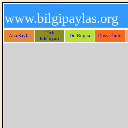
www.bilgipaylas.org
Türk
Ana Sayfa
Dil Bilgisi
Dosya İndir
Edebiyatı