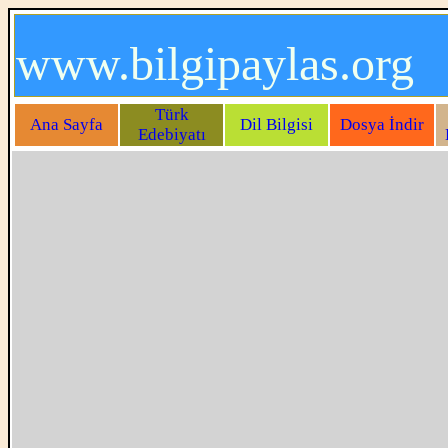
www.bilgipaylas.org
Türk
Ana Sayfa
Dil Bilgisi
Dosya İndir
Edebiyatı