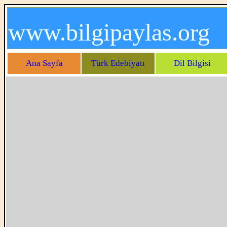
www.bilgipaylas.org
Ana Sayfa
Türk Edebiyatı
Dil Bilgisi