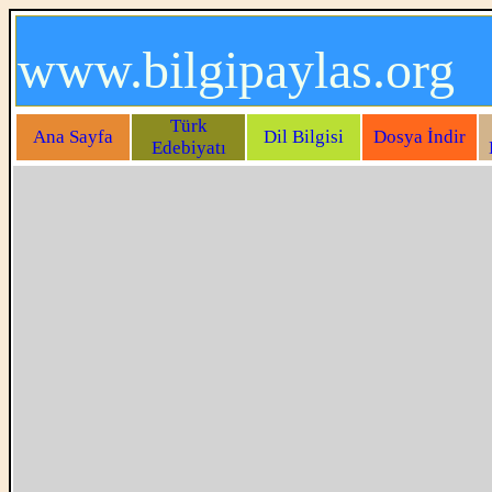
www.bilgipaylas.org
Türk
Ana Sayfa
Dil Bilgisi
Dosya İndir
Edebiyatı