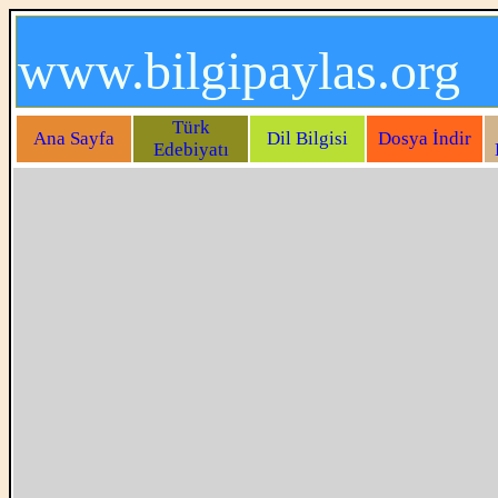
www.bilgipaylas.org
Türk
Ana Sayfa
Dil Bilgisi
Dosya İndir
Edebiyatı